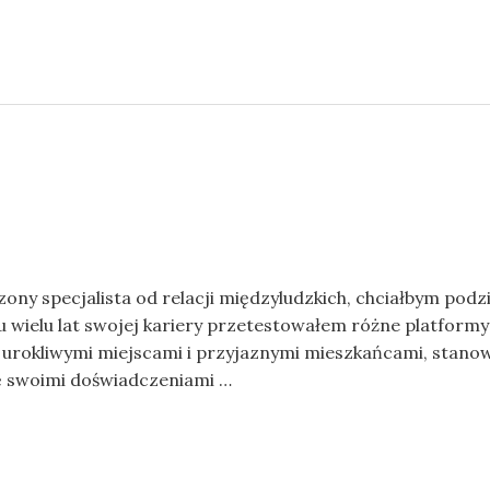
ony specjalista od relacji międzyludzkich, chciałbym podz
u wielu lat swojej kariery przetestowałem różne platform
o urokliwymi miejscami i przyjaznymi mieszkańcami, stano
ię swoimi doświadczeniami …