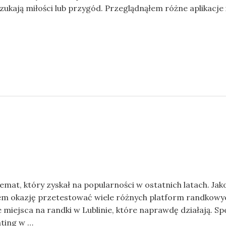
y szukają miłości lub przygód. Przeglądnąłem różne aplikacj
emat, który zyskał na popularności w ostatnich latach. Jako 
m okazję przetestować wiele różnych platform randkowych
e miejsca na randki w Lublinie, które naprawdę działają. Sp
ating w …