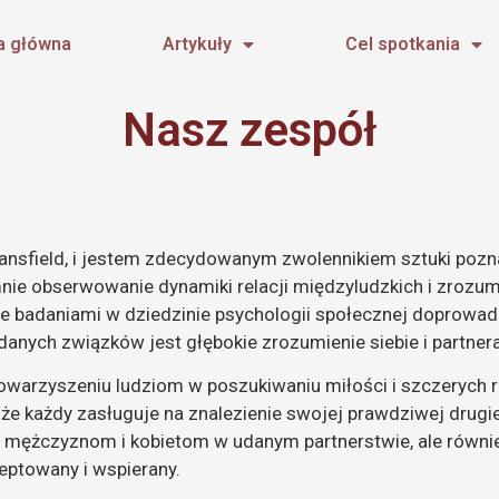
a główna
Artykuły
Cel spotkania
Nasz zespół
ansfield, i jestem zdecydowanym zwolennikiem sztuki pozna
ie obserwowanie dynamiki relacji międzyludzkich i zrozumi
e badaniami w dziedzinie psychologii społecznej doprowadz
nych związków jest głębokie zrozumienie siebie i partnera
owarzyszeniu ludziom w poszukiwaniu miłości i szczerych r
e każdy zasługuje na znalezienie swojej prawdziwej drugie
mężczyznom i kobietom w udanym partnerstwie, ale równie
ceptowany i wspierany.