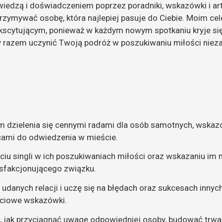
wiedzą i doświadczeniem poprzez poradniki, wskazówki i ar
trzymywać osobę, która najlepiej pasuje do Ciebie. Moim ce
scytującym, ponieważ w każdym nowym spotkaniu kryje się 
y razem uczynić Twoją podróż w poszukiwaniu miłości niez
m dzielenia się cennymi radami dla osób samotnych, wska
cami do odwiedzenia w mieście.
ciu singli w ich poszukiwaniach miłości oraz wskazaniu im
ysfakcjonującego związku.
i udanych relacji i uczę się na błędach oraz sukcesach inny
ściowe wskazówki.
, jak przyciągnąć uwagę odpowiedniej osoby, budować trwałe