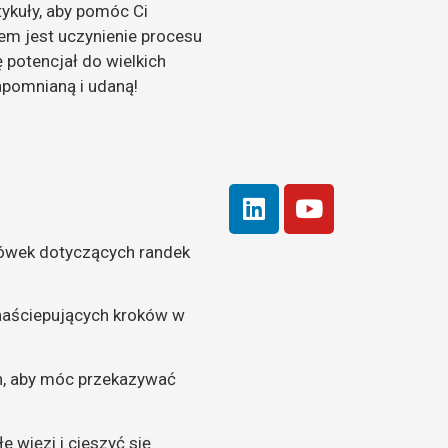
tykuły, aby pomóc Ci
lem jest uczynienie procesu
potencjał do wielkich
apomnianą i udaną!
zówek dotyczących randek
 naściepujących kroków w
ch, aby móc przekazywać
 więzi i cieszyć się