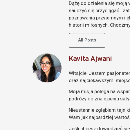
Dążę do dzielenia się moją 
nauczyć się przyciągać i za
poznawania przyjemnym i ek
historii miłosnych. Chodźm
All Posts
Kavita Ajwani
Witajcie! Jestem pasjonate
oraz najciekawszymi miejs
Moja misja polega na wspar
podróży do znalezienia sat
Nieustannie zgłębiam tajnik
Wam jak najbardziej warto
Jeśli chcesz dowiedzieć się