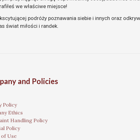
trafiłeś we właściwe miejsce!
ekscytującej podróży poznawania siebie i innych oraz odkry
as świat miłości i randek.
any and Policies
y Policy
ny Ethics
int Handling Policy
al Policy
 of Use