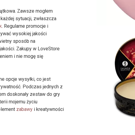
yjątkowa. Zawsze mogłem
każdej sytuacji, zwłaszcza
k
. Regularne promocje i
ywać wysokiej jakości
wietny sposób na
akości. Zakupy w LoveStore
niem i nie mogę się
e opcje wysyłki, co jest
prywatność. Podczas jednych z
em doskonały zestaw do gry
nterii mojemu życiu
 element
zabawy
i kreatywności